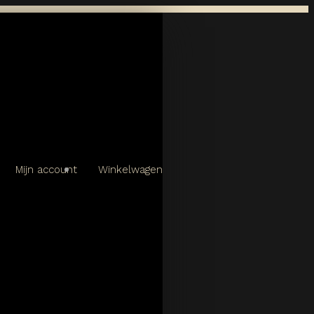
Mijn account
Winkelwagen