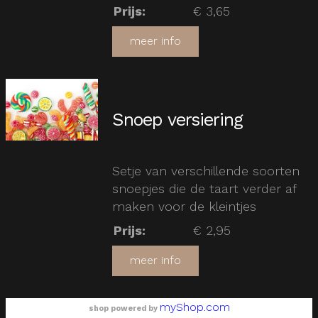
Prijs
:
€ 3,65
meer info
Snoep versiering
Setje van verschillende soorten
snoepjes die de taart verder af
maken voor de kleintjes
Prijs
:
€ 2,95
meer info
myShop.com
shop powered by