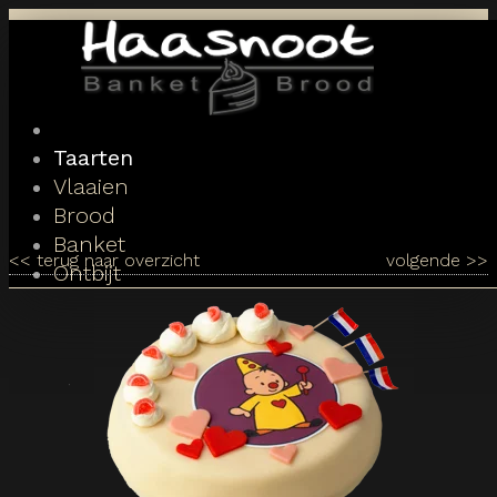
Toggle
navigation
Taarten
Vlaaien
Brood
Banket
<<
terug naar overzicht
volgende
>>
Ontbijt