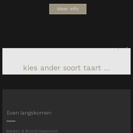
Meer Info
1
kies ander soort taart ...
Even langskomen
Banket & Brood Haasnoot