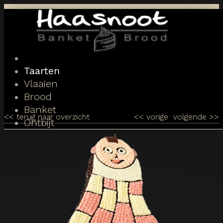
Toggle
navigation
Taarten
Vlaaien
Brood
Banket
<<
terug naar overzicht
<<
vorige
volgende
>>
Ontbijt