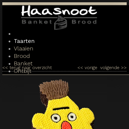
Toggle
navigation
Taarten
Vlaaien
Brood
Banket
<<
terug naar overzicht
<<
vorige
volgende
>>
Ontbijt