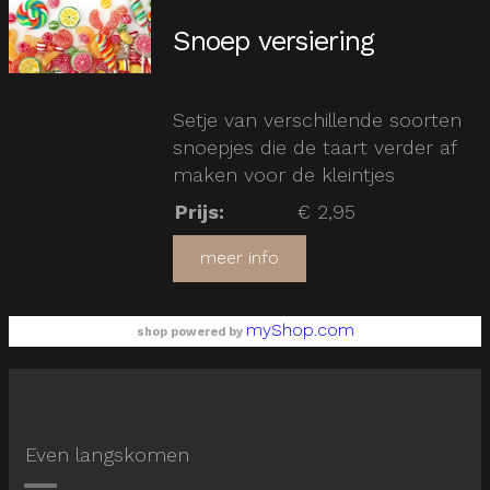
Snoep versiering
Setje van verschillende soorten
snoepjes die de taart verder af
maken voor de kleintjes
Prijs
:
€ 2,95
meer info
myShop.com
shop powered by
Even langskomen