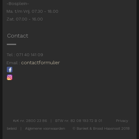
-Bosplein-
Ma. t/m Vrij. 07.30 - 18.00
Zat. 07.00 - 16.00
Contact
Tel : 071 40 141 09
contactformulier
Email :
KvK nr. 2800 23 86 | BTW nr. 82 08 193 72 B 01
Privacy
beleid
|
Algemene voorwaarden
©
Banket & Brood Haasnoot 2018