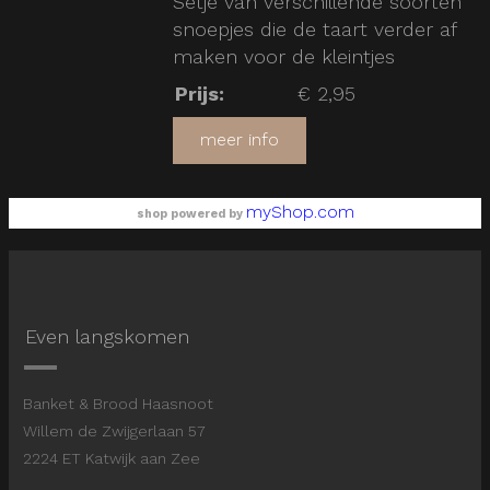
Setje van verschillende soorten
snoepjes die de taart verder af
maken voor de kleintjes
Prijs
:
€ 2,95
meer info
myShop.com
shop powered by
Even langskomen
Banket & Brood Haasnoot
Willem de Zwijgerlaan 57
2224 ET Katwijk aan Zee