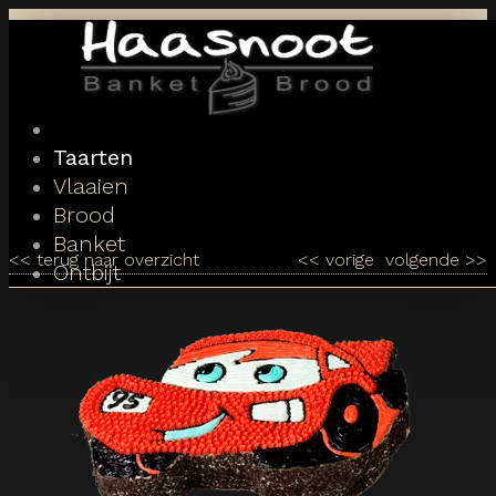
Toggle
navigation
Taarten
Vlaaien
Brood
Banket
<<
terug naar overzicht
<<
vorige
volgende
>>
Ontbijt