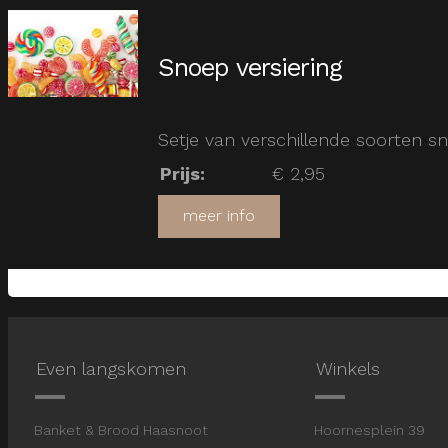
Snoep versiering
Setje van verschillende soorten sn
Prijs
:
€ 2,95
meer info
Even langskomen
Winkels
Banket & Brood Haasnoot
Hoornesplein 3