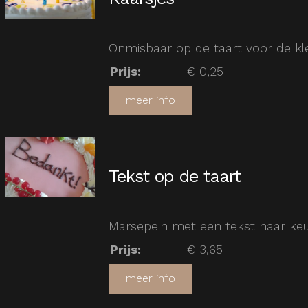
Onmisbaar op de taart voor de kle
Prijs
:
€ 0,25
meer info
Tekst op de taart
Marsepein met een tekst naar ke
Prijs
:
€ 3,65
meer info