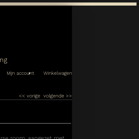
ing
Mijn account
Winkelwagen
<<
vorige
volgende
>>
erse room, aangezet met