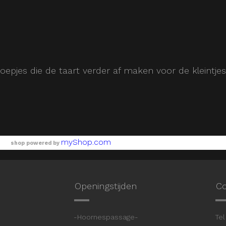
oepjes die de taart verder af maken voor de kleintjes
myShop.com
shop powered by
Openingstijden
Co
9
-Hoornespassage-
Tel 