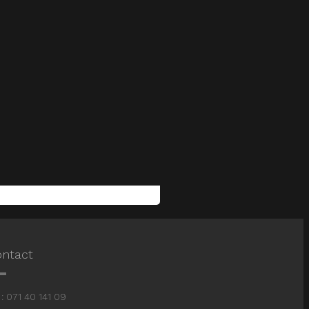
ntact
: 071 40 141 09