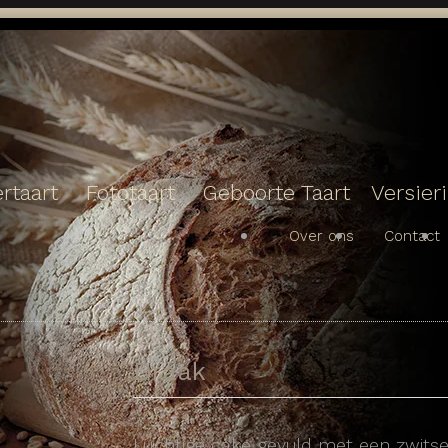
rtaart
Fototaart
Geboorte Taart
Versier
Over ons
Contact
Draak
Luchtige cake gevuld met een zwits