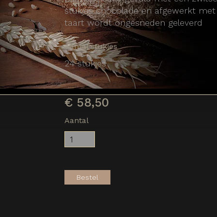
stukjes chocolade en afgewerkt met 
taart wordt ongesneden geleverd
Aantal stukjes
24 stukjes
€
58,50
Aantal
Bestel