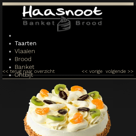
Toggle
navigation
Taarten
Vlaaien
Brood
Banket
<<
terug naar overzicht
<<
vorige
volgende
>>
Ontbijt