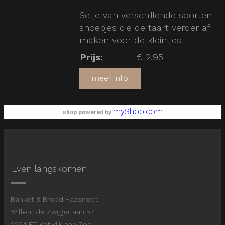
Setje van verschillende soorten
snoepjes die de taart verder af
maken voor de kleintjes
Prijs
:
€ 2,95
meer info
myShop.com
shop powered by
Even langskomen
Banket & Brood Haasnoot
Willem de Zwijgerlaan 57
2224 ET Katwijk aan Zee