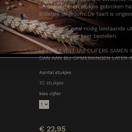
laagje creme en stukjes gebroken ha
bolletjes slagroom. De taart is onge
Heeft u een getal nodig bestaande ui
deze taart twee keer bestellen.
LET OP !! WILT U 2 CIJFERS SAMEN 
DAN AAN BIJ OPMERKINGEN LATER 
Aantal stukjes
10 stukjes
kies cijfer
€
22,95