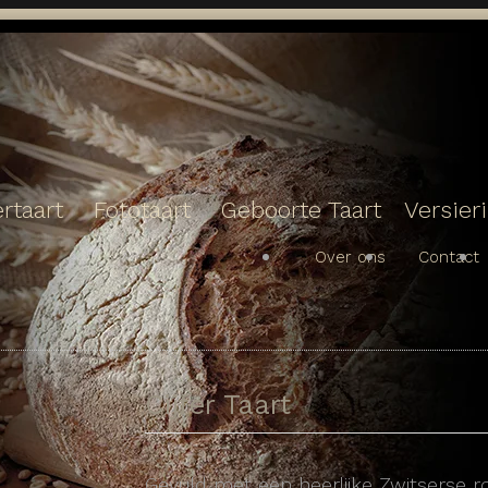
rtaart
Fototaart
Geboorte Taart
Versier
Over ons
Contact
Cijfer Taart
Gevuld met een heerlijke Zwitserse 