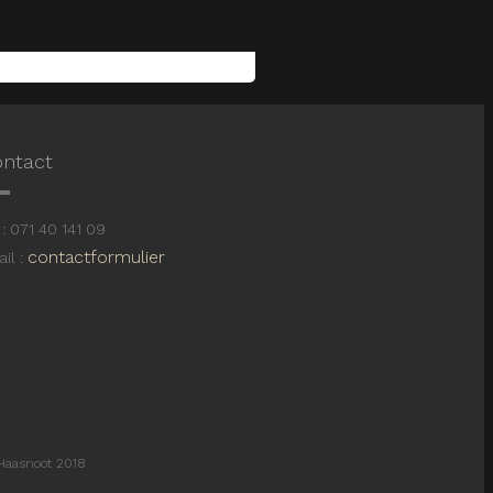
ntact
: 071 40 141 09
contactformulier
il :
Haasnoot 2018