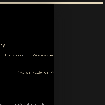
ing
Mijn account
Winkelwagen
<<
vorige
volgende
>>
room , aangezet met dun