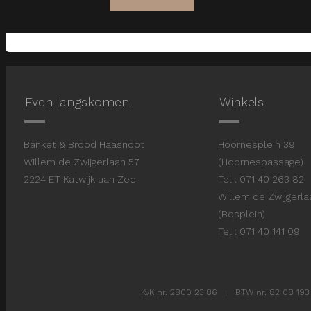
Even langskomen
Winkels
Banket & Brood Haasnoot
Hoornesplein 3
Willem de Zwijgerlaan 57
(Hoornespassage)
2224 ET Katwijk aan Zee
Tel : 071 40 263 82
Willem de Zwijgerl
(Bosplein)
Tel : 071 40 141 09
KvK nr. 2800 23 86 | BTW nr. 82 08 193 