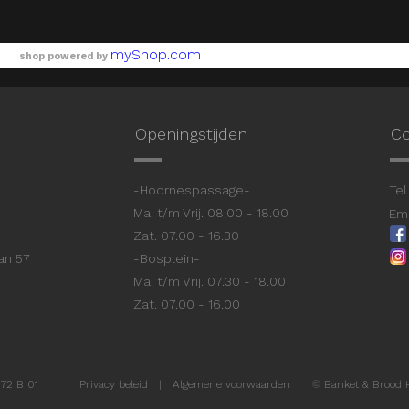
myShop.com
shop powered by
Openingstijden
Co
9
-Hoornespassage-
Tel 
Ma. t/m Vrij. 08.00 - 18.00
Ema
Zat. 07.00 - 16.30
aan 57
-Bosplein-
Ma. t/m Vrij. 07.30 - 18.00
Zat. 07.00 - 16.00
72 B 01
Privacy beleid
|
Algemene voorwaarden
©
Banket & Brood 