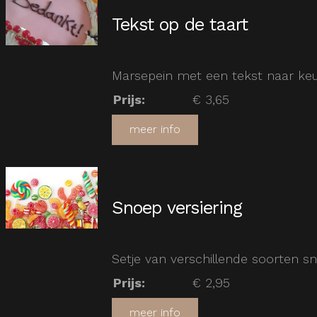
Tekst op de taart
Marsepein met een tekst naar ke
Prijs
:
€ 3,65
meer info
Snoep versiering
Setje van verschillende soorten sn
Prijs
:
€ 2,95
meer info