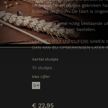
laagje creme en stukjes gebroken ha
bolletjes slagroom. De taart is onge
Heeft u een getal nodig bestaande ui
deze taart twee keer bestellen.
LET OP !! WILT U 2 CIJFERS SAMEN 
DAN AAN BIJ OPMERKINGEN LATER 
Aantal stukjes
10 stukjes
kies cijfer
€
22,95