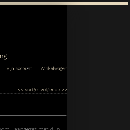
ing
Mijn account
Winkelwagen
<<
vorige
volgende
>>
room , aangezet met dun