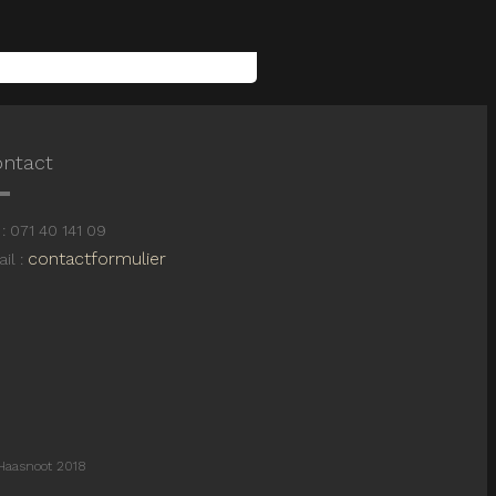
ntact
: 071 40 141 09
contactformulier
il :
Haasnoot 2018