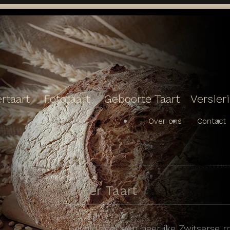
rtaart
Fototaart
Geboorte Taart
Versier
Over ons
Contact
Cijfer Taart
Gevuld met een heerlijke Zwitserse 