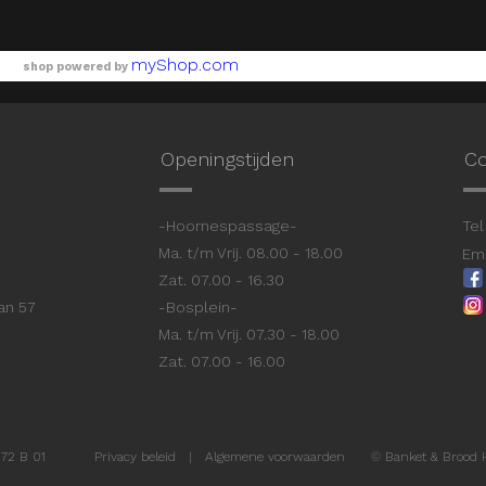
myShop.com
shop powered by
Openingstijden
Co
9
-Hoornespassage-
Tel 
Ma. t/m Vrij. 08.00 - 18.00
Ema
Zat. 07.00 - 16.30
aan 57
-Bosplein-
Ma. t/m Vrij. 07.30 - 18.00
Zat. 07.00 - 16.00
72 B 01
Privacy beleid
|
Algemene voorwaarden
©
Banket & Brood 