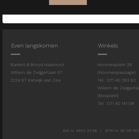
Even langskomen
Winkels
Banket & Brood Haasnoot
Hoornesplein 3
Willem de Zwijgerlaan 57
(Hoornespassage)
2224 ET Katwijk aan Zee
Tel : 071 40 263 82
Willem de Zwijgerl
(Bosplein)
Tel : 071 40 141 09
KvK nr. 2800 23 86 | BTW nr. 82 08 193 