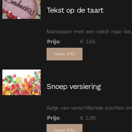
Tekst op de taart
Marsepein met een tekst naar ke
Prijs
:
€ 3,65
meer info
Snoep versiering
Setje van verschillende soorten sn
Prijs
:
€ 2,95
meer info