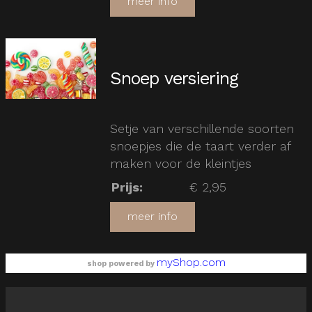
meer info
Snoep versiering
Setje van verschillende soorten
snoepjes die de taart verder af
maken voor de kleintjes
Prijs
:
€ 2,95
meer info
myShop.com
shop powered by