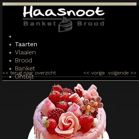
Toggle
navigation
Taarten
Vlaaien
Brood
Banket
<<
terug naar overzicht
<<
vorige
volgende
>>
Ontbijt