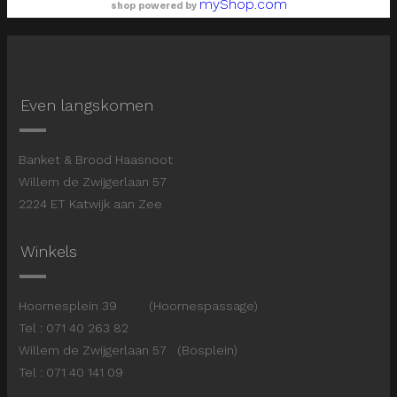
myShop.com
shop powered by
Even langskomen
Banket & Brood Haasnoot
Willem de Zwijgerlaan 57
2224 ET Katwijk aan Zee
Winkels
Hoornesplein 39 (Hoornespassage)
Tel : 071 40 263 82
Willem de Zwijgerlaan 57 (Bosplein)
Tel : 071 40 141 09