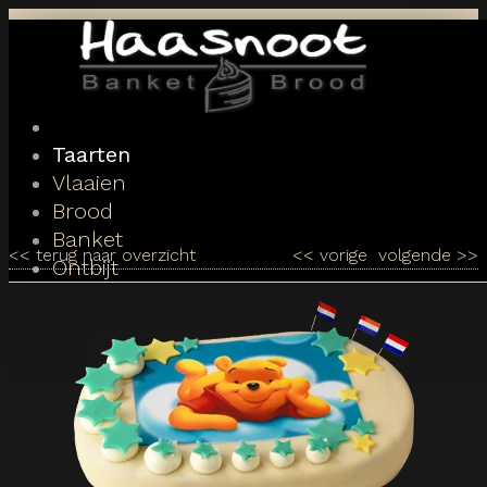
Toggle
navigation
Taarten
Vlaaien
Brood
Banket
<<
terug naar overzicht
<<
vorige
volgende
>>
Ontbijt