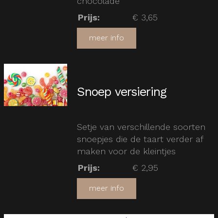
chocolade
Prijs
:
€ 3,65
meer info
Snoep versiering
Setje van verschillende soorten
snoepjes die de taart verder af
maken voor de kleintjes
Prijs
:
€ 2,95
meer info