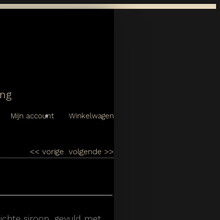
ing
Mijn account
Winkelwagen
<<
vorige
volgende
>>
ichte siroop, gevuld met