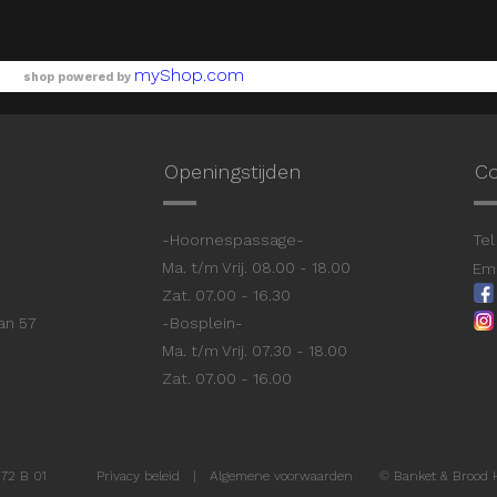
myShop.com
shop powered by
Openingstijden
Co
9
-Hoornespassage-
Tel 
Ma. t/m Vrij. 08.00 - 18.00
Ema
Zat. 07.00 - 16.30
aan 57
-Bosplein-
Ma. t/m Vrij. 07.30 - 18.00
Zat. 07.00 - 16.00
72 B 01
Privacy beleid
|
Algemene voorwaarden
©
Banket & Brood 