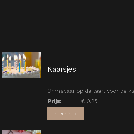
Kaarsjes
Onmisbaar op de taart voor de kle
Prijs
:
€ 0,25
meer info