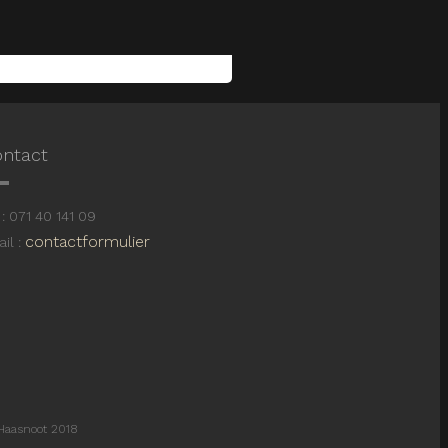
ntact
: 071 40 141 09
contactformulier
il :
Haasnoot 2018