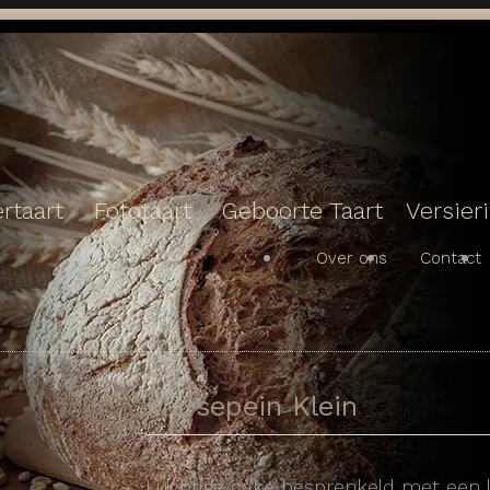
rtaart
Fototaart
Geboorte Taart
Versier
Over ons
Contact
Marsepein Klein
Luchtige cake besprenkeld met een l