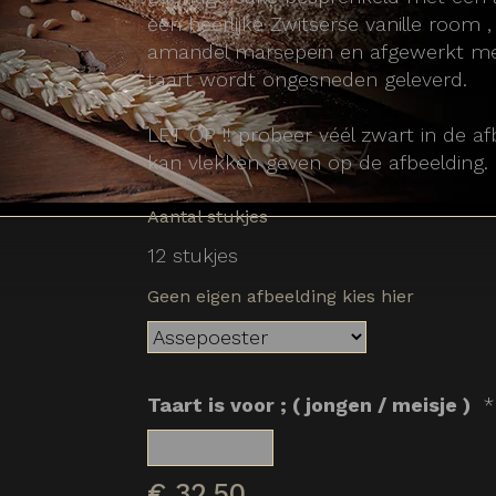
een heerlijke Zwitserse vanille room 
amandel marsepein en afgewerkt met
taart wordt ongesneden geleverd.
LET OP !! probeer véél zwart in de afb
kan vlekken geven op de afbeelding.
Aantal stukjes
12 stukjes
Geen eigen afbeelding kies hier
Taart is voor ; ( jongen / meisje )
*
€
32,50