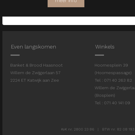
meer info
Even langskomen
Winkels
Banket & Brood Haasnoot
Hoornesplein 3
Willem de Zwijgerlaan 57
(Hoornespassage)
2224 ET Katwijk aan Zee
Tel : 071 40 263 82
Willem de Zwijgerl
(Bosplein)
Tel : 071 40 141 09
KvK nr. 2800 23 86 | BTW nr. 82 08 193 