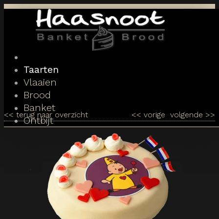
Toggle
navigation
Taarten
Vlaaien
Brood
Banket
<<
terug naar overzicht
<<
vorige
volgende
>>
Ontbijt