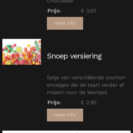
chocolade
Prijs
:
€ 3,65
meer info
Snoep versiering
Setje van verschillende soorten
snoepjes die de taart verder af
maken voor de kleintjes
Prijs
:
€ 2,95
meer info