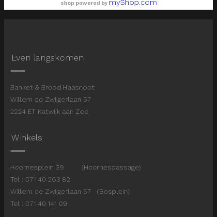
myShop.com
shop powered by
Even langskomen
Banket & Brood Haasnoot
Willem de Zwijgerlaan 57
2224 ET Katwijk aan Zee
Winkels
Hoornesplein 39 (Hoornespassage)
Tel : 071 40 263 82
Willem de Zwijgerlaan 57 (Bosplein)
Tel : 071 40 141 09