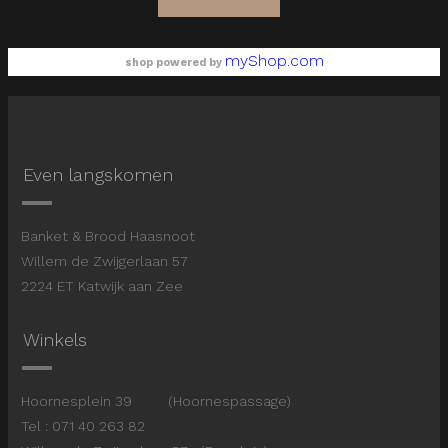
myShop.com
shop powered by
Even langskomen
Banket & Brood Haasnoot
Willem de Zwijgerlaan 57
2224 ET Katwijk aan Zee
Winkels
Hoornesplein 39 (Hoornespassage)
Tel : 071 40 263 82