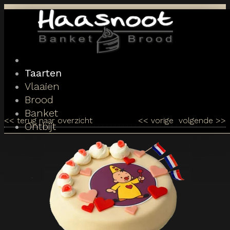
Toggle
navigation
Taarten
Vlaaien
Brood
Banket
<<
terug naar overzicht
<<
vorige
volgende
>>
Ontbijt