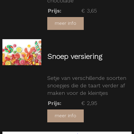
chocolade
Prijs
:
€ 3,65
meer info
Snoep versiering
Setje van verschillende soorten
snoepjes die de taart verder af
maken voor de kleintjes
Prijs
:
€ 2,95
meer info