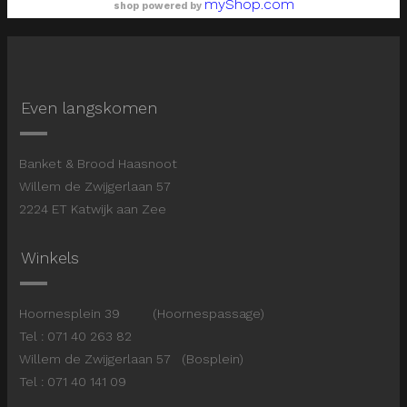
myShop.com
shop powered by
Even langskomen
Banket & Brood Haasnoot
Willem de Zwijgerlaan 57
2224 ET Katwijk aan Zee
Winkels
Hoornesplein 39 (Hoornespassage)
Tel : 071 40 263 82
Willem de Zwijgerlaan 57 (Bosplein)
Tel : 071 40 141 09