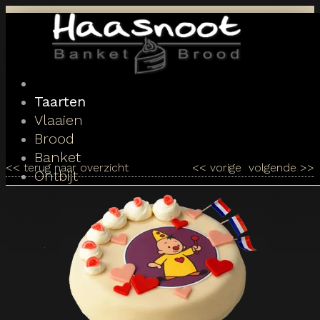
Toggle
navigation
Taarten
Vlaaien
Brood
Banket
<<
terug naar overzicht
<<
vorige
volgende
>>
Ontbijt