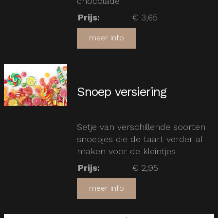
chocolade
Prijs
:
€ 3,65
meer info
Snoep versiering
Setje van verschillende soorten
snoepjes die de taart verder af
maken voor de kleintjes
Prijs
:
€ 2,95
meer info