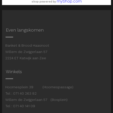
myShop.com
shop powered by
Even langskomen
Banket & Brood Haasnoot
Willem de Zwijgerlaan 57
2224 ET Katwijk aan Zee
Winkels
Hoornesplein 39 (Hoornespassage)
Tel : 071 40 263 82
Willem de Zwijgerlaan 57 (Bosplein)
Tel : 071 40 141 09