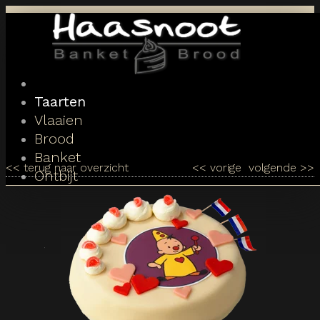
Toggle
navigation
Taarten
Vlaaien
Brood
Banket
<<
terug naar overzicht
<<
vorige
volgende
>>
Ontbijt