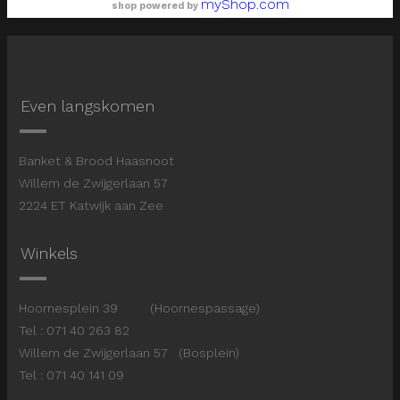
myShop.com
shop powered by
Even langskomen
Banket & Brood Haasnoot
Willem de Zwijgerlaan 57
2224 ET Katwijk aan Zee
Winkels
Hoornesplein 39 (Hoornespassage)
Tel : 071 40 263 82
Willem de Zwijgerlaan 57 (Bosplein)
Tel : 071 40 141 09