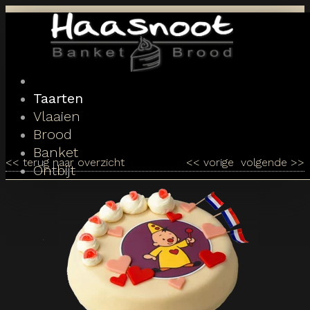
Toggle
navigation
Taarten
Vlaaien
Brood
Banket
<<
terug naar overzicht
<<
vorige
volgende
>>
Ontbijt