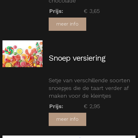
chocolade
Prijs
:
€ 3,65
meer info
Snoep versiering
Setje van verschillende soorten
snoepjes die de taart verder af
maken voor de kleintjes
Prijs
:
€ 2,95
meer info