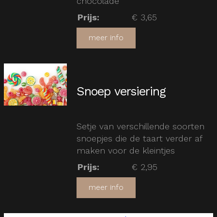
chocolade
Prijs
:
€ 3,65
meer info
Snoep versiering
Setje van verschillende soorten
snoepjes die de taart verder af
maken voor de kleintjes
Prijs
:
€ 2,95
meer info