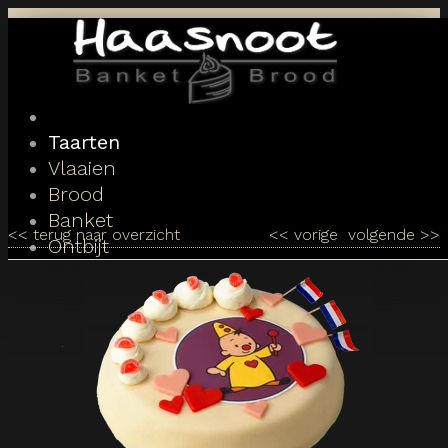
Toggle
navigation
Taarten
Vlaaien
Brood
Banket
<<
terug naar overzicht
<<
vorige
volgende
>>
Ontbijt