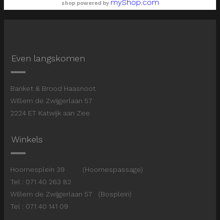
myShop.com
shop powered by
Even langskomen
Banket & Brood Haasnoot
Willem de Zwijgerlaan 57
2224 ET Katwijk aan Zee
Winkels
Hoornesplein 39 (Hoornespassage)
Tel : 071 40 263 82
Willem de Zwijgerlaan 57 (Bosplein)
Tel : 071 40 141 09