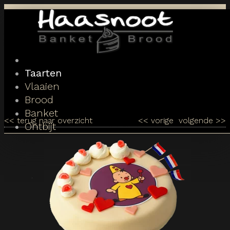
Toggle
navigation
Taarten
Vlaaien
Brood
Banket
<<
terug naar overzicht
<<
vorige
volgende
>>
Ontbijt