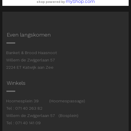
myShop.com
shop powered by
Even langskomen
Banket & Brood Haasnoot
Willem de Zwijgerlaan 57
2224 ET Katwijk aan Zee
Winkels
Hoornesplein 39 (Hoornespassage)
Tel : 071 40 263 82
Willem de Zwijgerlaan 57 (Bosplein)
Tel : 071 40 141 09