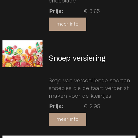
chocolade
Prijs
:
€ 3,65
meer info
Snoep versiering
Setje van verschillende soorten
snoepjes die de taart verder af
maken voor de kleintjes
Prijs
:
€ 2,95
meer info