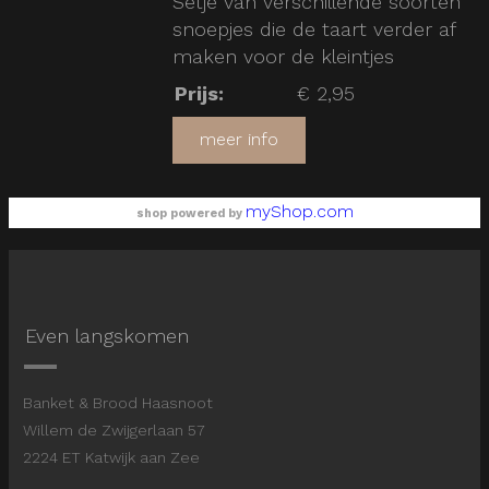
Setje van verschillende soorten
snoepjes die de taart verder af
maken voor de kleintjes
Prijs
:
€ 2,95
meer info
myShop.com
shop powered by
Even langskomen
Banket & Brood Haasnoot
Willem de Zwijgerlaan 57
2224 ET Katwijk aan Zee