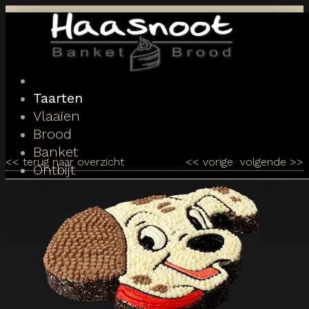
Toggle
navigation
Taarten
Vlaaien
Brood
Banket
<<
terug naar overzicht
<<
vorige
volgende
>>
Ontbijt