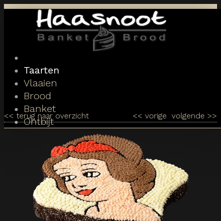
Toggle
navigation
Taarten
Vlaaien
Brood
Banket
<<
terug naar overzicht
<<
vorige
volgende
>>
Ontbijt