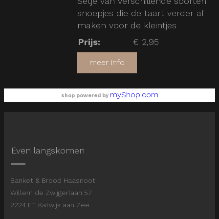
Setje van verschillende soorten
snoepjes die de taart verder af
maken voor de kleintjes
Prijs
:
€ 2,95
meer info
myShop.com
shop powered by
Even langskomen
Banket & Brood Haasnoot
Willem de Zwijgerlaan 57
2224 ET Katwijk aan Zee