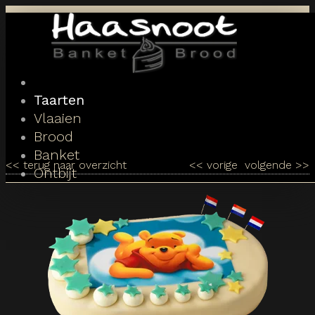
Toggle
navigation
Taarten
Vlaaien
Brood
Banket
<<
terug naar overzicht
<<
vorige
volgende
>>
Ontbijt