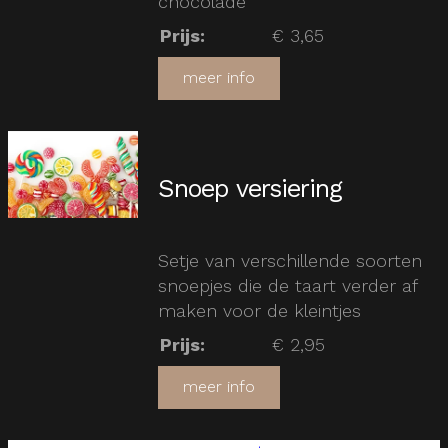
chocolade
Prijs
:
€ 3,65
meer info
Snoep versiering
Setje van verschillende soorten
snoepjes die de taart verder af
maken voor de kleintjes
Prijs
:
€ 2,95
meer info