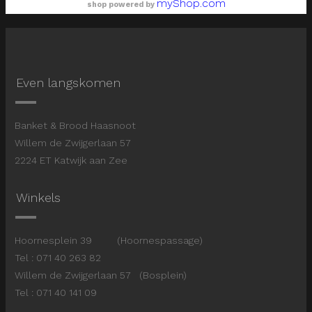
myShop.com
shop powered by
Even langskomen
Banket & Brood Haasnoot
Willem de Zwijgerlaan 57
2224 ET Katwijk aan Zee
Winkels
Hoornesplein 39 (Hoornespassage)
Tel : 071 40 263 82
Willem de Zwijgerlaan 57 (Bosplein)
Tel : 071 40 141 09