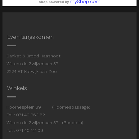
myShop.com
shop powered by
Even langskomen
Banket & Brood Haasnoot
Willem de Zwijgerlaan 57
2224 ET Katwijk aan Zee
Winkels
Hoornesplein 39 (Hoornespassage)
Tel : 071 40 263 82
Willem de Zwijgerlaan 57 (Bosplein)
Tel : 071 40 141 09