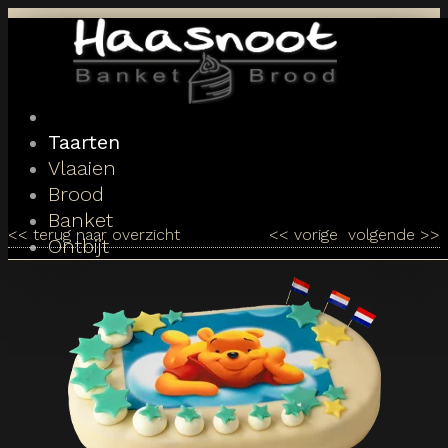
Toggle
navigation
Taarten
Vlaaien
Brood
Banket
<<
terug naar overzicht
<<
vorige
volgende
>>
Ontbijt