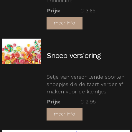
chocolade
Prijs
:
€ 3,65
meer info
Snoep versiering
Setje van verschillende soorten
snoepjes die de taart verder af
maken voor de kleintjes
Prijs
:
€ 2,95
meer info