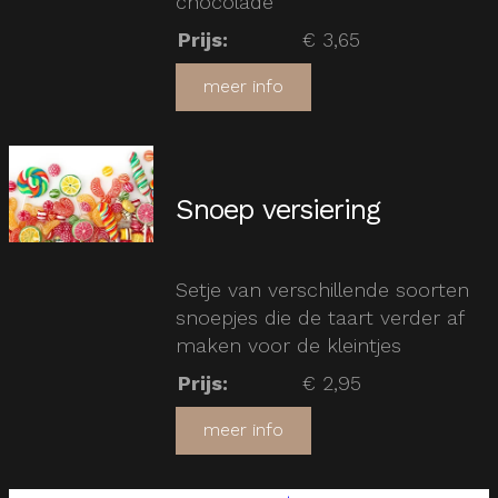
chocolade
Prijs
:
€ 3,65
meer info
Snoep versiering
Setje van verschillende soorten
snoepjes die de taart verder af
maken voor de kleintjes
Prijs
:
€ 2,95
meer info