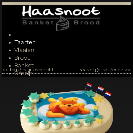
Toggle
navigation
Taarten
Vlaaien
Brood
Banket
<<
terug naar overzicht
<<
vorige
volgende
>>
Ontbijt