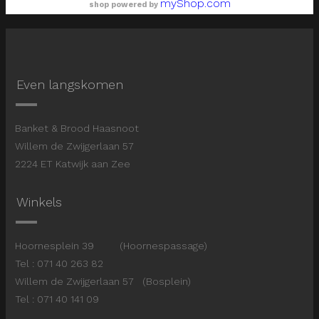
myShop.com
shop powered by
Even langskomen
Banket & Brood Haasnoot
Willem de Zwijgerlaan 57
2224 ET Katwijk aan Zee
Winkels
Hoornesplein 39 (Hoornespassage)
Tel : 071 40 263 82
Willem de Zwijgerlaan 57 (Bosplein)
Tel : 071 40 141 09