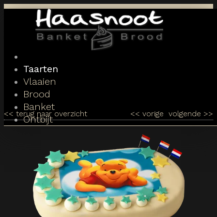
Toggle
navigation
Taarten
Vlaaien
Brood
Banket
<<
terug naar overzicht
<<
vorige
volgende
>>
Ontbijt