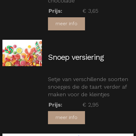
chocolade
Prijs
:
€ 3,65
meer info
Snoep versiering
Setje van verschillende soorten
snoepjes die de taart verder af
maken voor de kleintjes
Prijs
:
€ 2,95
meer info