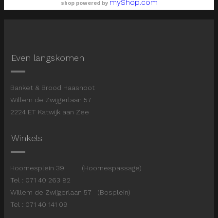
myShop.com
shop powered by
Even langskomen
Banket & Brood Haasnoot
Willem de Zwijgerlaan 57
2224 ET Katwijk aan Zee
Winkels
Hoornesplein 39 (Hoornespassage)
Tel : 071 40 263 82
Willem de Zwijgerlaan 57 (Bosplein)
Tel : 071 40 141 09